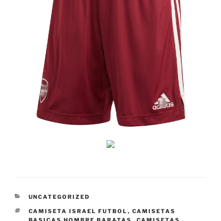
CATEGORÍAS
UNCATEGORIZED
ETIQUETAS
CAMISETA ISRAEL FUTBOL
,
CAMISETAS
BASICAS HOMBRE BARATAS
,
CAMISETAS