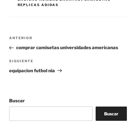
REPLICAS ADIDAS
Navegación
Entrada
ANTERIOR
de
anterior:
comprar camisetas universidades americanas
entradas
Siguiente
SIGUIENTE
entrada
equipacion futbol nia
Buscar
Buscar