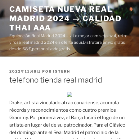
Saltar
CAMISETA NUEVA REAL
al
MADRID 2024 → CALIDAD
contenido
THAI AAA
Equipación Real Madrid 2024 – ✓La mejor camiseta azul, retro
y rosa real madrid 2024 en oferta aquí.Disfrutará envío gratis
desde 68 €,personalizada gratis.
PUBLICADO
2022年11月8日
POR
ISTERN
EL
telefono tienda real madrid
Drake, artista vinculado al rap canariense, acumula
récords y reconocimientos como cuatro premios
Grammy. Por primera vez, el Barça lucirá el logo de un
artista en lugar del de su patrocinador. Para el Clásico
del domingo ante el Real Madrid el patrocinio de la