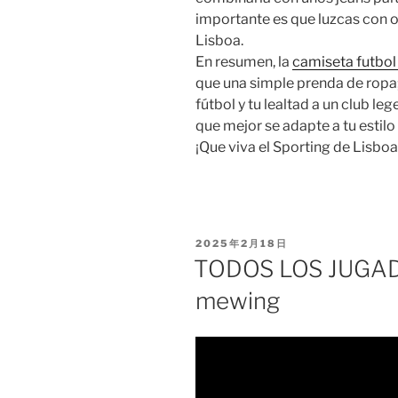
importante es que luzcas con o
Lisboa.
En resumen, la
camiseta futbol
que una simple prenda de ropa;
fútbol y tu lealtad a un club le
que mejor se adapte a tu estilo
¡Que viva el Sporting de Lisboa
PUBLICADO
2025年2月18日
EL
TODOS LOS JUGAD
mewing