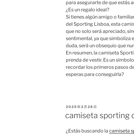
para asegurarte de que estás a
¿Es un regalo ideal?
Si tienes algún amigo o familia
del Sporting Lisboa, esta camis
que no solo será apreciado, si
sentimental, ya que simboliza el
duda, será un obsequio que nun
En resumen, la camiseta Sport
prenda de vestir. Es un símbolo
recordar los primeros pasos de
esperas para conseguirla?
PUBLICADO
2025年2月28日
EL
camiseta sporting 
¿Estás buscando la
camiseta s