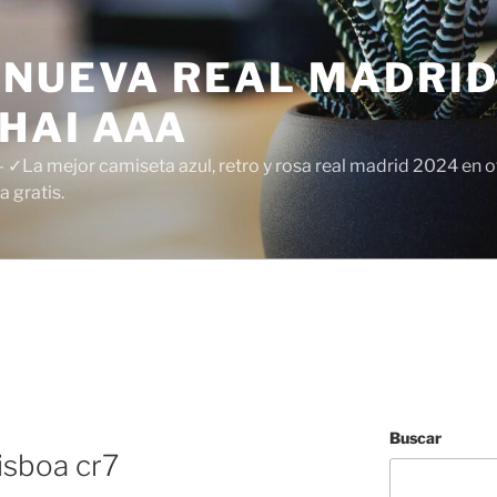
 NUEVA REAL MADRID
HAI AAA
✓La mejor camiseta azul, retro y rosa real madrid 2024 en of
 gratis.
Buscar
isboa cr7