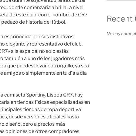
isboa durante su juventud, antes de dar
ted, donde comenzaría a brillar a nivel
iseta de este club, con el nombre de CR7
Recent
 pedazo de historia del fútbol.
No hay comenta
a es conocida por sus distintivos
ño elegante y representativo del club.
7» a la espalda, no solo estás
no también a uno de los jugadores más
eza que puedes llevar con orgullo, ya sea
tre amigos o simplemente en tu día a día
la camiseta Sporting Lisboa CR7, hay
la en tiendas físicas especializadas en
principales tiendas de ropa deportiva
es, desde versiones oficiales hasta
mo diseño, pero a precios más
 las opiniones de otros compradores