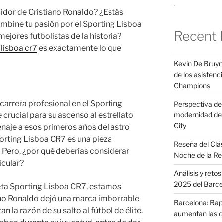
uidor de Cristiano Ronaldo? ¿Estás
bine tu pasión por el Sporting Lisboa
Recent 
mejores futbolistas de la historia?
lisboa cr7
es exactamente lo que
Kevin De Bruyn
de los asistenci
Champions
arrera profesional en el Sporting
Perspectiva del 
e crucial para su ascenso al estrellato
modernidad de 
City
enaje a esos primeros años del astro
orting Lisboa CR7 es una pieza
Reseña del Clá
. Pero, ¿por qué deberías considerar
Noche de la Re
icular?
Análisis y reto
2025 del Barc
ta Sporting Lisboa CR7, estamos
ano Ronaldo dejó una marca imborrable
Barcelona: Raph
n la razón de su salto al fútbol de élite.
aumentan las o