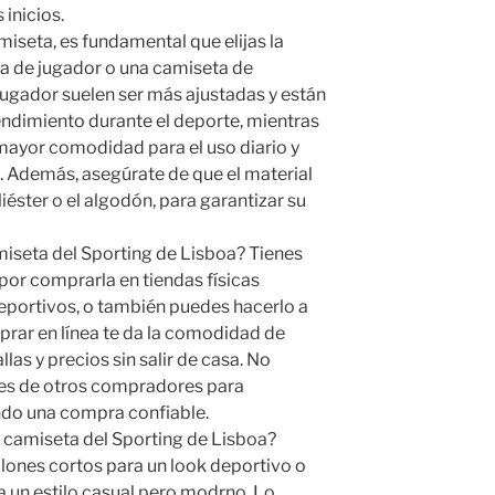
 inicios.
seta, es fundamental que elijas la
ta de jugador o una camiseta de
ugador suelen ser más ajustadas y están
endimiento durante el deporte, mientras
mayor comodidad para el uso diario y
. Además, asegúrate de que el material
iéster o el algodón, para garantizar su
seta del Sporting de Lisboa? Tienes
por comprarla en tiendas físicas
eportivos, o también puedes hacerlo a
mprar en línea te da la comodidad de
las y precios sin salir de casa. No
nes de otros compradores para
ndo una compra confiable.
 camiseta del Sporting de Lisboa?
lones cortos para un look deportivo o
 un estilo casual pero modrno. Lo