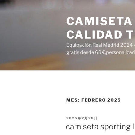
Saltar
al
CAMISETA
contenido
CALIDAD T
Equipación Real Madrid 2024 – 
gratis desde 68 €,personalizada
MES:
FEBRERO 2025
PUBLICADO
2025年2月28日
EL
camiseta sporting l