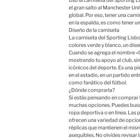
Usó la camiseta del Sporting L
el gran salto al Manchester Uni
global. Por eso, tener una cam
en la espalda, es como tener un
Diseño de la camiseta
La camiseta del Sporting Lisbo
colores verde y blanco, un dise
Cuando se agrega el nombre «CR
mostrando tu apoyo al club, si
icónicos del deporte. Es una pi
en el estadio, en un partido en
como fanático del fútbol.
¿Dónde comprarla?
Si estás pensando en comprar 
muchas opciones. Puedes buscar
ropa deportiva o en línea. Las 
ofrecen una variedad de opcion
réplicas que mantienen el mis
asequibles. No olvides revisar