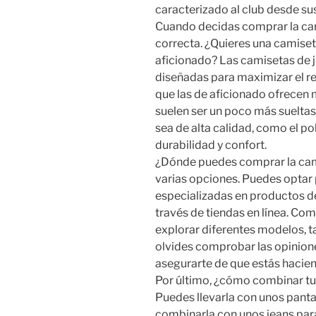
caracterizado al club desde sus
Cuando decidas comprar la cami
correcta. ¿Quieres una camise
aficionado? Las camisetas de j
diseñadas para maximizar el r
que las de aficionado ofrecen 
suelen ser un poco más sueltas
sea de alta calidad, como el pol
durabilidad y confort.
¿Dónde puedes comprar la cami
varias opciones. Puedes optar 
especializadas en productos d
través de tiendas en línea. Co
explorar diferentes modelos, tal
olvides comprobar las opinio
asegurarte de que estás hacie
Por último, ¿cómo combinar tu
Puedes llevarla con unos panta
combinarla con unos jeans para