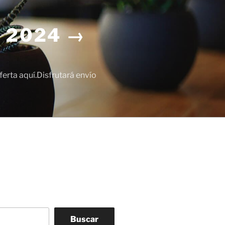
 2024 →
erta aquí.Disfrutará envío
Buscar