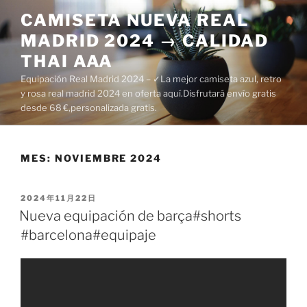
Saltar
CAMISETA NUEVA REAL
al
MADRID 2024 → CALIDAD
contenido
THAI AAA
Equipación Real Madrid 2024 – ✓La mejor camiseta azul, retro
y rosa real madrid 2024 en oferta aquí.Disfrutará envío gratis
desde 68 €,personalizada gratis.
MES:
NOVIEMBRE 2024
PUBLICADO
2024年11月22日
EL
Nueva equipación de barça#shorts
#barcelona#equipaje