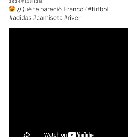
PUBLICADO
2024年11月12日
EL
¿Qué te pareció, Franco? #fútbol
#adidas #camiseta #river