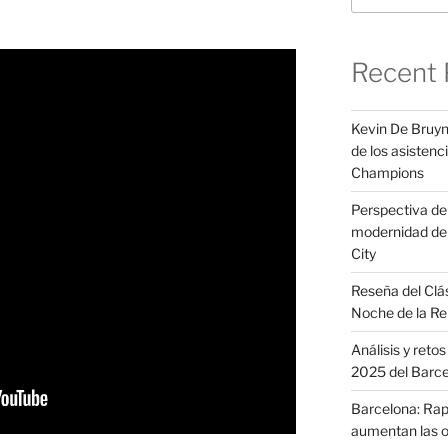
Recent 
Kevin De Bruyn
de los asistenci
Champions
Perspectiva del 
modernidad de 
City
Reseña del Clá
Noche de la Re
Análisis y reto
2025 del Barc
Barcelona: Raph
aumentan las o