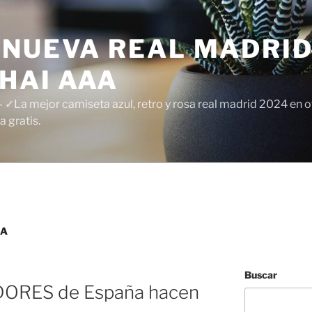
 NUEVA REAL MADRID
HAI AAA
✓La mejor camiseta azul, retro y rosa real madrid 2024 en of
 gratis.
ÑA
Buscar
ORES de España hacen