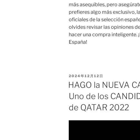
más asequibles, pero asegúrate
prefieres algo más exclusivo, l
oficiales de la selección espa
olvides revisar las opiniones 
hacer una compra inteligente. ¡
España!
PUBLICADO
2024年12月12日
EL
HAGO la NUEVA C
Uno de los CANDI
de QATAR 2022