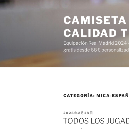
Saltar
al
CAMISETA
contenido
CALIDAD T
Equipación Real Madrid 2024 – 
gratis desde 68 €,personalizada
CATEGORÍA:
MICA-ESPA
PUBLICADO
2025年2月18日
EL
TODOS LOS JUGAD