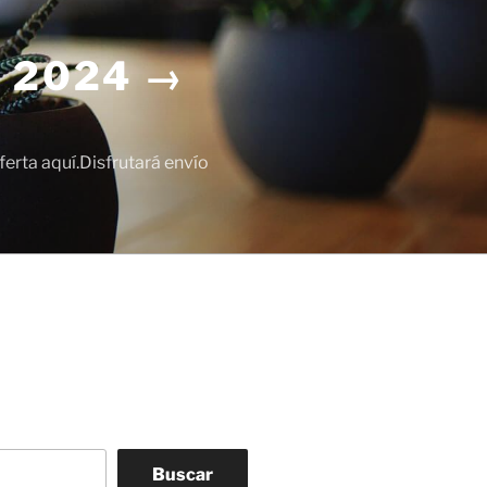
 2024 →
erta aquí.Disfrutará envío
Buscar