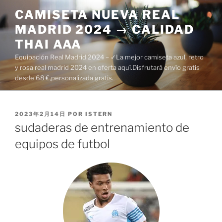
Saltar
CAMISETA NUEVA REAL
al
MADRID 2024 → CALIDAD
contenido
THAI AAA
Equipación Real Madrid 2024 – ✓La mejor camiseta azul, retro
y rosa real madrid 2024 en oferta aquí.Disfrutará envío gratis
desde 68 €,personalizada gratis.
PUBLICADO
2023年2月14日
POR
ISTERN
EL
sudaderas de entrenamiento de
equipos de futbol