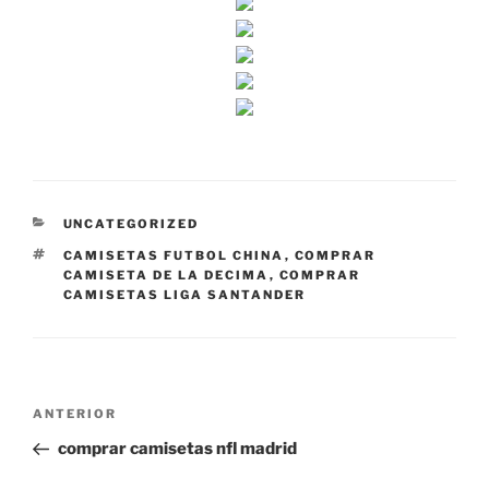
CATEGORÍAS
UNCATEGORIZED
ETIQUETAS
CAMISETAS FUTBOL CHINA
,
COMPRAR
CAMISETA DE LA DECIMA
,
COMPRAR
CAMISETAS LIGA SANTANDER
Navegación
Entrada
ANTERIOR
de
anterior:
comprar camisetas nfl madrid
entradas