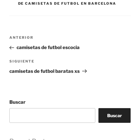
DE CAMISETAS DE FUTBOL EN BARCELONA
Navegación
Entrada
ANTERIOR
de
anterior:
camisetas de futbol escocia
entradas
Siguiente
SIGUIENTE
entrada
camisetas de futbol baratas xs
Buscar
Buscar