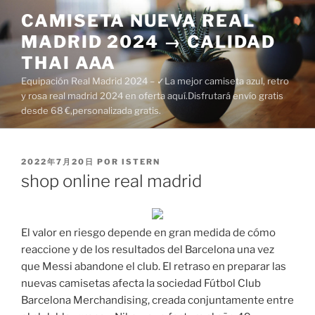
Saltar
CAMISETA NUEVA REAL
al
MADRID 2024 → CALIDAD
contenido
THAI AAA
Equipación Real Madrid 2024 – ✓La mejor camiseta azul, retro
y rosa real madrid 2024 en oferta aquí.Disfrutará envío gratis
desde 68 €,personalizada gratis.
PUBLICADO
2022年7月20日
POR
ISTERN
EL
shop online real madrid
El valor en riesgo depende en gran medida de cómo
reaccione y de los resultados del Barcelona una vez
que Messi abandone el club. El retraso en preparar las
nuevas camisetas afecta la sociedad Fútbol Club
Barcelona Merchandising, creada conjuntamente entre