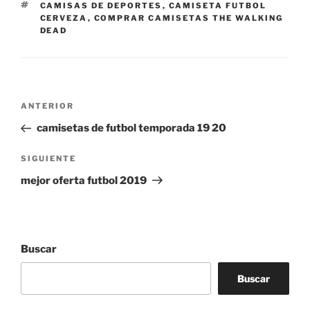
ETIQUETAS
CAMISAS DE DEPORTES
,
CAMISETA FUTBOL
CERVEZA
,
COMPRAR CAMISETAS THE WALKING
DEAD
Navegación
Entrada
ANTERIOR
de
anterior:
camisetas de futbol temporada 19 20
entradas
Siguiente
SIGUIENTE
entrada
mejor oferta futbol 2019
Buscar
Buscar