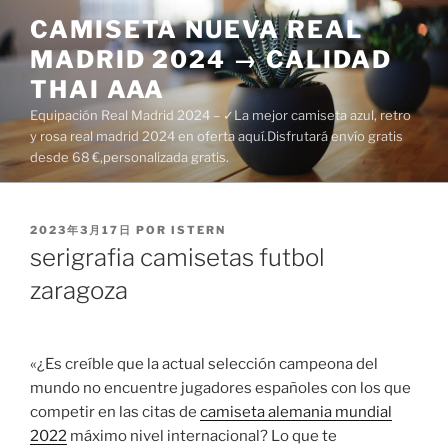
Saltar
CAMISETA NUEVA REAL
al
MADRID 2024 → CALIDAD
contenido
THAI AAA
Equipación Real Madrid 2024 – ✓La mejor camiseta azul, retro
y rosa real madrid 2024 en oferta aquí.Disfrutará envío gratis
desde 68 €,personalizada gratis.
PUBLICADO
2023年3月17日
POR
ISTERN
EL
serigrafia camisetas futbol
zaragoza
«¿Es creíble que la actual selección campeona del
mundo no encuentre jugadores españoles con los que
competir en las citas de
camiseta alemania mundial
2022
máximo nivel internacional? Lo que te