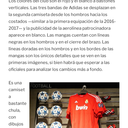
Los colores del club son el rojo y el blanco a bastones
verticales. Las tres bandas de Adidas se desplazan en
la segunda camiseta desde los hombros hacia los
costados —similar a la primera equipación de la 2016-
2017— y la publicidad de la aerolínea patrocinadora
aparece en blanco. Las mangas cuentan con líneas
negras en los hombros y en el cierre del brazo. Las
líneas doradas en los hombros y en los bordes de las
mangas son los únicos detalles que se ven en las
primeras imágenes, si bien habrá que esperar a las
oficiales para analizar los cambios más a fondo.
Es una
camiset
a
bastante
chula,
con
dibujos