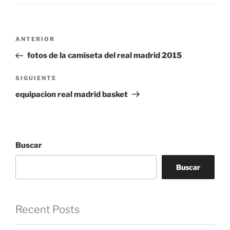
Navegación
Entrada
ANTERIOR
de
anterior:
fotos de la camiseta del real madrid 2015
entradas
Siguiente
SIGUIENTE
entrada
equipacion real madrid basket
Buscar
Buscar
Recent Posts