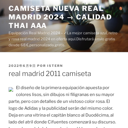
Saltar
CAMISETA NUEVA REAL
al
MADRID 2024 → CALIDAD
contenido
THAI AAA
Equipación Real Madrid 2024 – ✓La mejor camiseta azul, retro
y rosa real madrid 2024 en oferta aquí.Disfrutará envío gratis
desde 68 €,personalizada gratis.
PUBLICADO
2022年6月9日
POR
ISTERN
EL
real madrid 2011 camiseta
El diseño de la primera equipación apuesta por
colores lisos, sin dibujos ni filigranas en su mayor
parte, pero con detalles de un vistoso color rosa. El
logo de Adidas y la publicidad serán del mismo color.
Deja en una vitrina el capitán blanco al Duodécima, al
lado del atril donde Cifuentes comenzará su discurso.