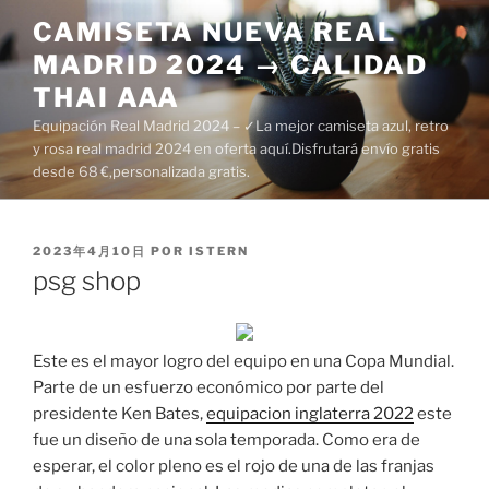
Saltar
CAMISETA NUEVA REAL
al
MADRID 2024 → CALIDAD
contenido
THAI AAA
Equipación Real Madrid 2024 – ✓La mejor camiseta azul, retro
y rosa real madrid 2024 en oferta aquí.Disfrutará envío gratis
desde 68 €,personalizada gratis.
PUBLICADO
2023年4月10日
POR
ISTERN
EL
psg shop
Este es el mayor logro del equipo en una Copa Mundial.
Parte de un esfuerzo económico por parte del
presidente Ken Bates,
equipacion inglaterra 2022
este
fue un diseño de una sola temporada. Como era de
esperar, el color pleno es el rojo de una de las franjas