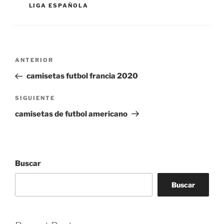
LIGA ESPAÑOLA
Navegación
Entrada
ANTERIOR
de
anterior:
camisetas futbol francia 2020
entradas
Siguiente
SIGUIENTE
entrada
camisetas de futbol americano
Buscar
Buscar