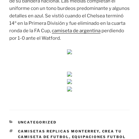
de su bandera nacional. Las medias completan el
uniforme con un tono burdeos predominante y algunos
detalles en azul. Se vistió cuando el Chelsea terminó
14º en la Primera División y fue eliminado en la cuarta
ronda de la FA Cup,
camiseta de argentina
perdiendo
por 1-0 ante el Watford.
CATEGORÍAS
UNCATEGORIZED
ETIQUETAS
CAMISETAS REPLICAS MONTERREY
,
CREA TU
CAMISETA DE FUTBOL
,
EQUIPACIONES FUTBOL