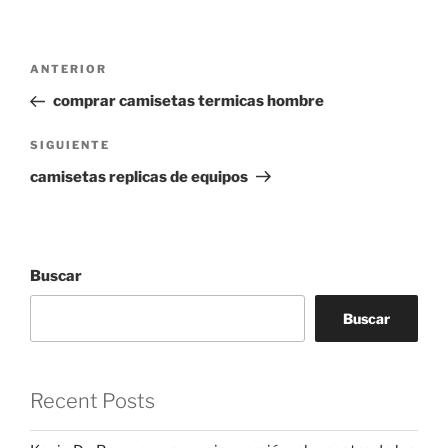
Navegación
Entrada
ANTERIOR
de
anterior:
comprar camisetas termicas hombre
entradas
Siguiente
SIGUIENTE
entrada
camisetas replicas de equipos
Buscar
Buscar
Recent Posts