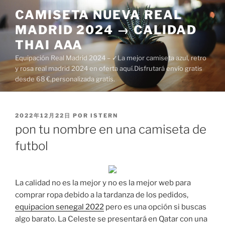
Saltar
CAMISETA NUEVA REAL
al
MADRID 2024 → CALIDAD
contenido
THAI AAA
Equipación Real Madrid 2024 – ✓La mejor camiseta azul, retro
y rosa real madrid 2024 en oferta aquí.Disfrutará envío gratis
desde 68 €,personalizada gratis.
PUBLICADO
2022年12月22日
POR
ISTERN
EL
pon tu nombre en una camiseta de
futbol
La calidad no es la mejor y no es la mejor web para
comprar ropa debido a la tardanza de los pedidos,
equipacion senegal 2022
pero es una opción si buscas
algo barato. La Celeste se presentará en Qatar con una