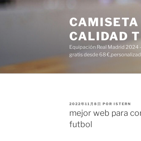
Saltar
al
CAMISETA
contenido
CALIDAD T
Equipación Real Madrid 2024 – 
gratis desde 68 €,personalizada
PUBLICADO
2022年11月8日
POR
ISTERN
EL
mejor web para co
futbol