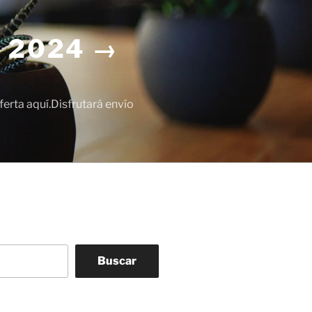
 2024 →
erta aquí.Disfrutará envío
Buscar