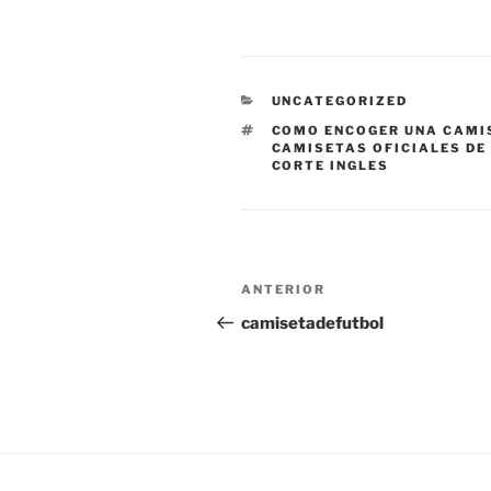
CATEGORÍAS
UNCATEGORIZED
ETIQUETAS
COMO ENCOGER UNA CAMI
CAMISETAS OFICIALES DE
CORTE INGLES
Navegación
Entrada
ANTERIOR
de
anterior:
camisetadefutbol
entradas