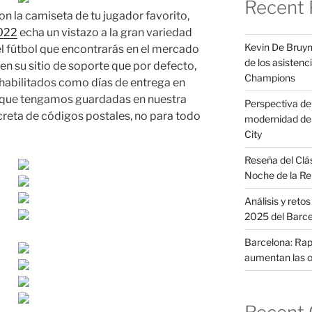
Recent 
con la camiseta de tu jugador favorito,
2022
echa un vistazo a la gran variedad
Kevin De Bruyn
el fútbol que encontrarás en el mercado
de los asistenci
 en su sitio de soporte que por defecto,
Champions
habilitados como días de entrega en
o que tengamos guardadas en nuestra
Perspectiva del 
reta de códigos postales, no para todo
modernidad de 
City
Reseña del Clá
Noche de la Re
Análisis y reto
2025 del Barc
Barcelona: Raph
aumentan las o