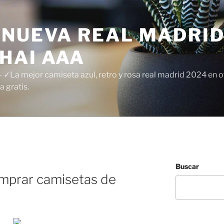
 NUEVA REAL MADRID
HAI AAA
✓La mejor camiseta azul, retro y rosa real madrid 2024 en of
 gratis.
Buscar
mprar camisetas de