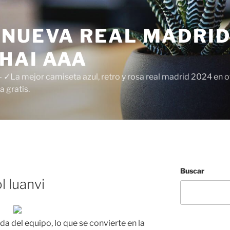
 NUEVA REAL MADRID
HAI AAA
✓La mejor camiseta azul, retro y rosa real madrid 2024 en of
 gratis.
Buscar
l luanvi
ida del equipo, lo que se convierte en la