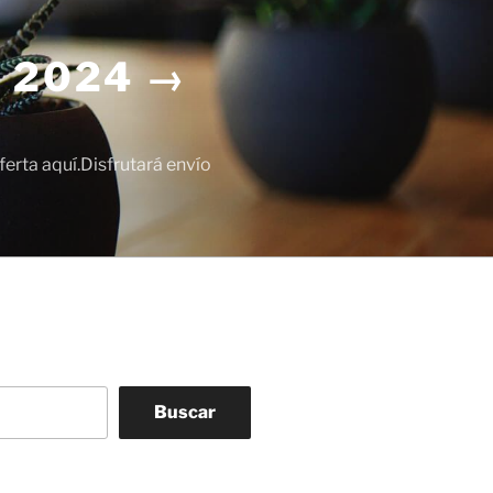
 2024 →
erta aquí.Disfrutará envío
Buscar