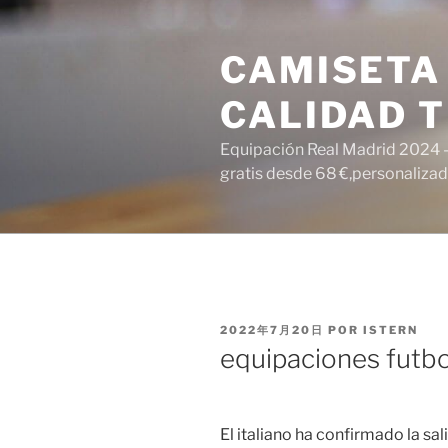
Saltar
al
CAMISETA
contenido
CALIDAD T
Equipación Real Madrid 2024 – 
gratis desde 68 €,personalizada
PUBLICADO
2022年7月20日
POR
ISTERN
EL
equipaciones futbo
El italiano ha confirmado la sal