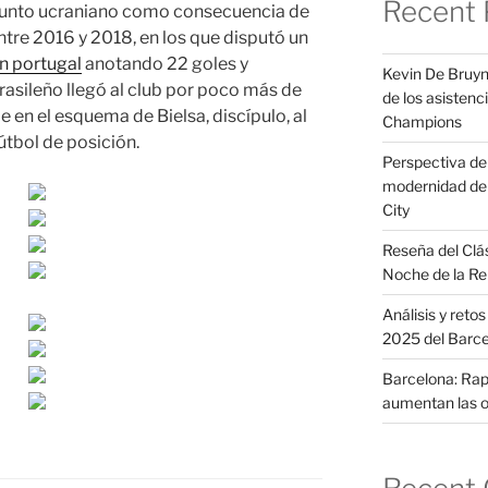
Recent 
junto ucraniano como consecuencia de
entre 2016 y 2018, en los que disputó un
n portugal
anotando 22 goles y
Kevin De Bruyn
brasileño llegó al club por poco más de
de los asistenci
le en el esquema de Bielsa, discípulo, al
Champions
útbol de posición.
Perspectiva del 
modernidad de 
City
Reseña del Clá
Noche de la Re
Análisis y reto
2025 del Barc
Barcelona: Raph
aumentan las o