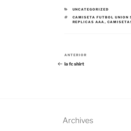
CATEGORÍAS
UNCATEGORIZED
ETIQUETAS
CAMISETA FUTBOL UNION 
REPLICAS AAA
,
CAMISETA
Navegación
Entrada
ANTERIOR
de
anterior:
la fc shirt
entradas
Archives