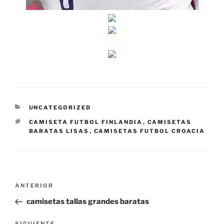
CATEGORÍAS
UNCATEGORIZED
ETIQUETAS
CAMISETA FUTBOL FINLANDIA
,
CAMISETAS
BARATAS LISAS
,
CAMISETAS FUTBOL CROACIA
Navegación
Entrada
ANTERIOR
de
anterior:
camisetas tallas grandes baratas
entradas
SIGUIENTE