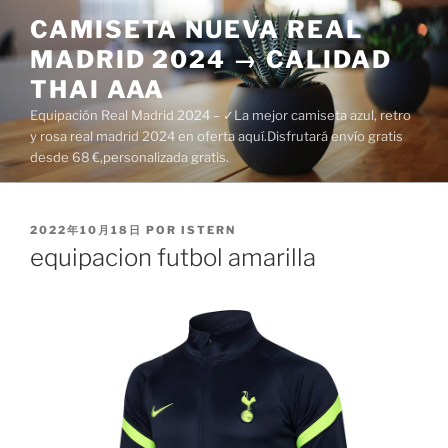
Saltar
CAMISETA NUEVA REAL
al
MADRID 2024 → CALIDAD
contenido
THAI AAA
Equipación Real Madrid 2024 – ✓La mejor camiseta azul, retro
y rosa real madrid 2024 en oferta aquí.Disfrutará envío gratis
desde 68 €,personalizada gratis.
PUBLICADO
2022年10月18日
POR
ISTERN
EL
equipacion futbol amarilla