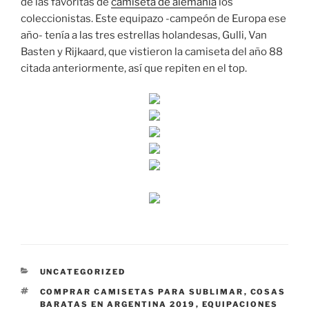
de las favoritas de
camiseta de alemania
los
coleccionistas. Este equipazo -campeón de Europa ese
año- tenía a las tres estrellas holandesas, Gulli, Van
Basten y Rijkaard, que vistieron la camiseta del año 88
citada anteriormente, así que repiten en el top.
CATEGORÍAS
UNCATEGORIZED
ETIQUETAS
COMPRAR CAMISETAS PARA SUBLIMAR
,
COSAS
BARATAS EN ARGENTINA 2019
,
EQUIPACIONES