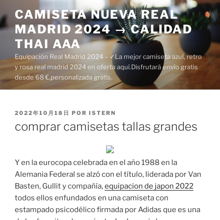
Saltar
CAMISETA NUEVA REAL
al
MADRID 2024 → CALIDAD
contenido
THAI AAA
Equipación Real Madrid 2024 – ✓La mejor camiseta azul, retro
y rosa real madrid 2024 en oferta aquí.Disfrutará envío gratis
desde 68 €,personalizada gratis.
PUBLICADO
2022年10月18日
POR
ISTERN
EL
comprar camisetas tallas grandes
Y en la eurocopa celebrada en el año 1988 en la
Alemania Federal se alzó con el título, liderada por Van
Basten, Gullit y compañía,
equipacion de japon 2022
todos ellos enfundados en una camiseta con
estampado psicodélico firmada por Adidas que es una