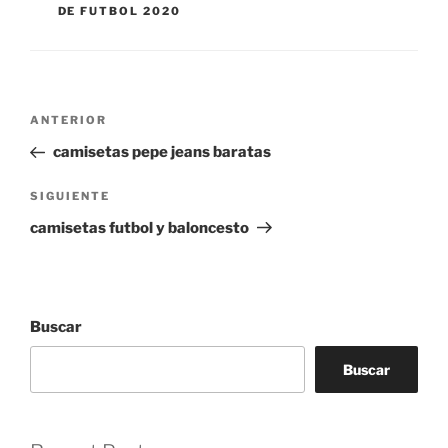
DE FUTBOL 2020
Navegación
Entrada
ANTERIOR
de
anterior:
camisetas pepe jeans baratas
entradas
Siguiente
SIGUIENTE
entrada
camisetas futbol y baloncesto
Buscar
Buscar