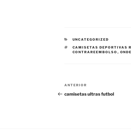
CATEGORÍAS
UNCATEGORIZED
ETIQUETAS
CAMISETAS DEPORTIVAS 
CONTRAREEMBOLSO
,
ONDE
Navegación
Entrada
ANTERIOR
de
anterior:
camisetas ultras futbol
entradas