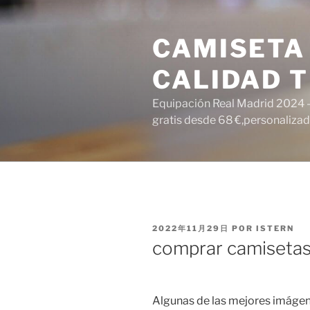
Saltar
al
CAMISETA
contenido
CALIDAD T
Equipación Real Madrid 2024 – 
gratis desde 68 €,personalizada
PUBLICADO
2022年11月29日
POR
ISTERN
EL
comprar camisetas
Algunas de las mejores imágene