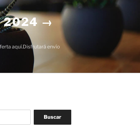
 2024 →
erta aquí.Disfrutará envío
Buscar