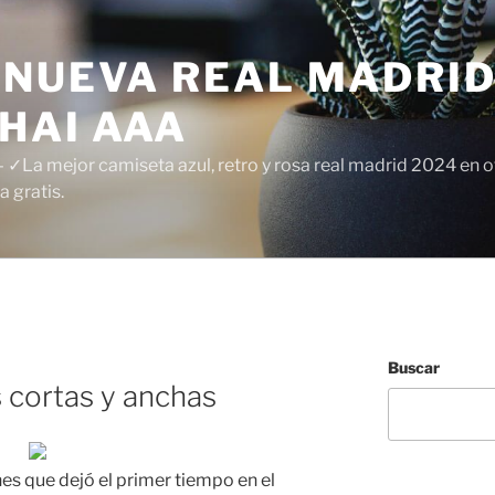
 NUEVA REAL MADRID
HAI AAA
✓La mejor camiseta azul, retro y rosa real madrid 2024 en of
 gratis.
Buscar
 cortas y anchas
s que dejó el primer tiempo en el