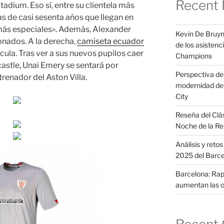
Recent 
tadium. Eso sí, entre su clientela más
ras de casi sesenta años que llegan en
más especiales». Además, Alexander
Kevin De Bruyn
ionados. A la derecha,
camiseta ecuador
de los asistenci
ula. Tras ver a sus nuevos pupilos caer
Champions
astle, Unai Emery se sentará por
Perspectiva del 
enador del Aston Villa.
modernidad de 
City
Reseña del Clá
Noche de la Re
Análisis y reto
2025 del Barc
Barcelona: Raph
aumentan las o