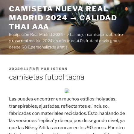
Saltar
CAMISETA NUEVA REAL
al
MADRID 2024 → CALIDAD
contenido
THAI AAA
Equipación Real Madrid 2024 – ✓La mejor camiseta azul, retro
y rosa real madrid 2024 en oferta aquí.Disfrutará envío gratis
desde 68 €,personalizada gratis.
PUBLICADO
2022年11月8日
POR
ISTERN
EL
camisetas futbol tacna
Las puedes encontrar en muchos estilos: holgadas,
transpirables, ajustadas, reflectantes e, incluso,
fabricadas con materiales reciclados. Esto, hablando de
las versiones ‘replica’ y de equipos de segundo nivel, ya
que las Nike y Adidas arrancan en los 90 euros. Por otro