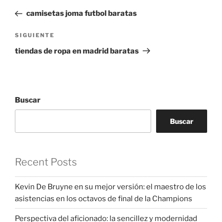
de
anterior:
camisetas joma futbol baratas
entradas
Siguiente
SIGUIENTE
entrada
tiendas de ropa en madrid baratas
Buscar
Buscar
Recent Posts
Kevin De Bruyne en su mejor versión: el maestro de los
asistencias en los octavos de final de la Champions
Perspectiva del aficionado: la sencillez y modernidad