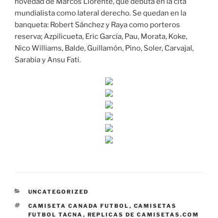
novedad de Marcos Llorente, que debuta en la cita
mundialista como lateral derecho. Se quedan en la
banqueta: Robert Sánchez y Raya como porteros
reserva; Azpilicueta, Eric García, Pau, Morata, Koke,
Nico Williams, Balde, Guillamón, Pino, Soler, Carvajal,
Sarabia y Ansu Fati.
CATEGORÍAS
UNCATEGORIZED
ETIQUETAS
CAMISETA CANADA FUTBOL
,
CAMISETAS
FUTBOL TACNA
,
REPLICAS DE CAMISETAS.COM