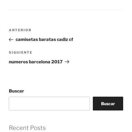
Navegación
Entrada
ANTERIOR
de
anterior:
camisetas baratas cadiz cf
entradas
Siguiente
SIGUIENTE
entrada
numeros barcelona 2017
Buscar
Buscar
Recent Posts