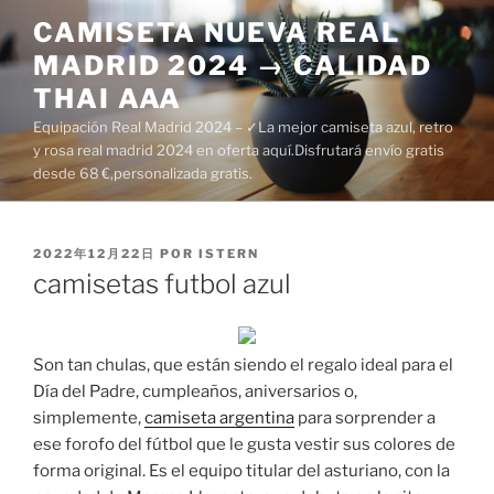
Saltar
CAMISETA NUEVA REAL
al
MADRID 2024 → CALIDAD
contenido
THAI AAA
Equipación Real Madrid 2024 – ✓La mejor camiseta azul, retro
y rosa real madrid 2024 en oferta aquí.Disfrutará envío gratis
desde 68 €,personalizada gratis.
PUBLICADO
2022年12月22日
POR
ISTERN
EL
camisetas futbol azul
Son tan chulas, que están siendo el regalo ideal para el
Día del Padre, cumpleaños, aniversarios o,
simplemente,
camiseta argentina
para sorprender a
ese forofo del fútbol que le gusta vestir sus colores de
forma original. Es el equipo titular del asturiano, con la