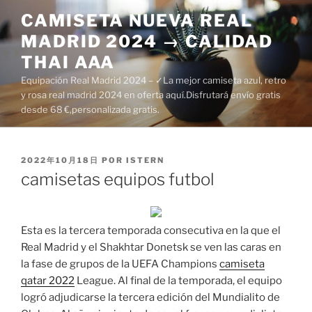
Saltar
CAMISETA NUEVA REAL
al
MADRID 2024 → CALIDAD
contenido
THAI AAA
Equipación Real Madrid 2024 – ✓La mejor camiseta azul, retro
y rosa real madrid 2024 en oferta aquí.Disfrutará envío gratis
desde 68 €,personalizada gratis.
PUBLICADO
2022年10月18日
POR
ISTERN
EL
camisetas equipos futbol
Esta es la tercera temporada consecutiva en la que el
Real Madrid y el Shakhtar Donetsk se ven las caras en
la fase de grupos de la UEFA Champions
camiseta
qatar 2022
League. Al final de la temporada, el equipo
logró adjudicarse la tercera edición del Mundialito de