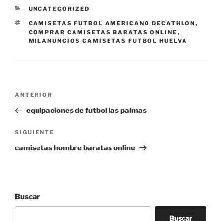
CATEGORÍAS
UNCATEGORIZED
ETIQUETAS
CAMISETAS FUTBOL AMERICANO DECATHLON
,
COMPRAR CAMISETAS BARATAS ONLINE
,
MILANUNCIOS CAMISETAS FUTBOL HUELVA
Navegación
Entrada
ANTERIOR
de
anterior:
equipaciones de futbol las palmas
entradas
Siguiente
SIGUIENTE
entrada
camisetas hombre baratas online
Buscar
Buscar