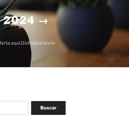
 2024 →
erta aquí.Disfrutará envío
Buscar