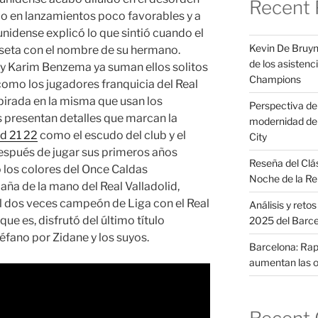
Recent 
do en lanzamientos poco favorables y a
idense explicó lo que sintió cuando el
Kevin De Bruyn
iseta con el nombre de su hermano.
de los asistenci
 y Karim Benzema ya suman ellos solitos
Champions
omo los jugadores franquicia del Real
pirada en la misma que usan los
Perspectiva del 
s presentan detalles que marcan la
modernidad de 
d 21 22
como el escudo del club y el
City
spués de jugar sus primeros años
Reseña del Clá
los colores del Once Caldas
Noche de la Re
ña de la mano del Real Valladolid,
l dos veces campeón de Liga con el Real
Análisis y reto
e es, disfrutó del último título
2025 del Barc
éfano por Zidane y los suyos.
Barcelona: Raph
aumentan las o