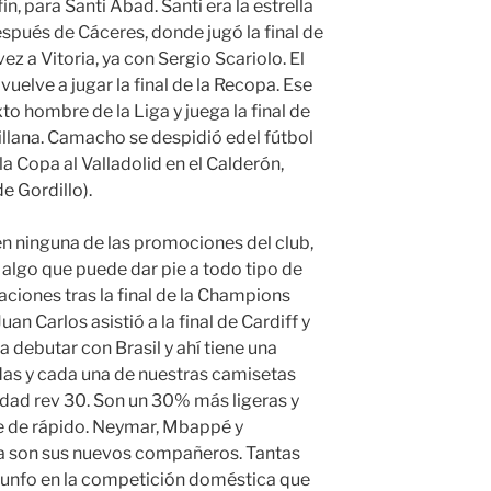
in, para Santi Abad. Santi era la estrella
Después de Cáceres, donde jugó la final de
ez a Vitoria, ya con Sergio Scariolo. El
uelve a jugar la final de la Recopa. Ese
o hombre de la Liga y juega la final de
illana. Camacho se despidió edel fútbol
 Copa al Valladolid en el Calderón,
de Gordillo).
n ninguna de las promociones del club,
algo que puede dar pie a todo tipo de
aciones tras la final de la Champions
an Carlos asistió a la final de Cardiff y
a debutar con Brasil y ahí tiene una
odas y cada una de nuestras camisetas
idad rev 30. Son un 30% más ligeras y
e de rápido. Neymar, Mbappé y
ra son sus nuevos compañeros. Tantas
triunfo en la competición doméstica que