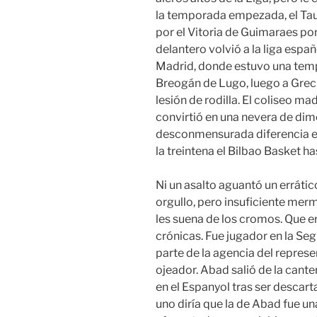
la temporada empezada, el Tau 
por el Vitoria de Guimaraes por
delantero volvió a la liga espa
Madrid, donde estuvo una temp
Breogán de Lugo, luego a Greci
lesión de rodilla. El coliseo m
convirtió en una nevera de di
desconmensurada diferencia en
la treintena el Bilbao Basket ha
Ni un asalto aguantó un errátic
orgullo, pero insuficiente me
les suena de los cromos. Que er
crónicas. Fue jugador en la Se
parte de la agencia del represe
ojeador. Abad salió de la cant
en el Espanyol tras ser descart
uno diría que la de Abad fue un