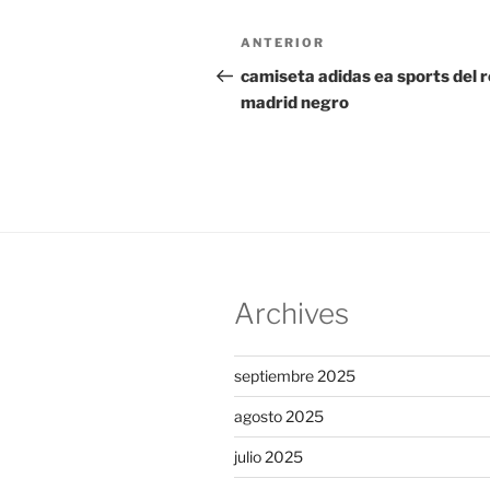
Navegación
Entrada
ANTERIOR
de
anterior:
camiseta adidas ea sports del r
madrid negro
entradas
Archives
septiembre 2025
agosto 2025
julio 2025