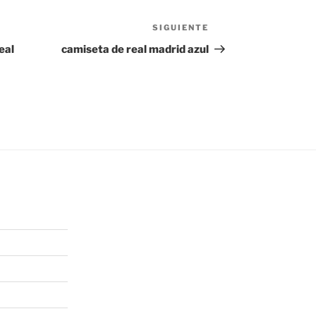
SIGUIENTE
Siguiente
entrada
eal
camiseta de real madrid azul