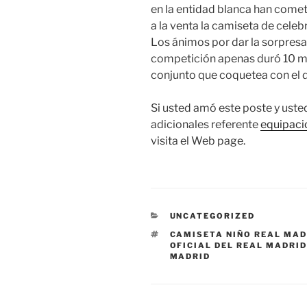
en la entidad blanca han comet
a la venta la camiseta de celebr
Los ánimos por dar la sorpresa
competición apenas duró 10 minu
conjunto que coquetea con el d
Si usted amó este poste y uste
adicionales referente
equipaci
visita el Web page.
CATEGORÍAS
UNCATEGORIZED
ETIQUETAS
CAMISETA NIÑO REAL MA
OFICIAL DEL REAL MADRI
MADRID