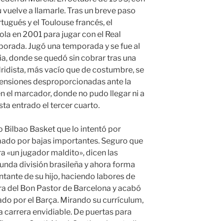
vuelve a llamarle. Tras un breve paso
tugués y el Toulouse francés, el
ñola en 2001 para jugar con el Real
orada. Jugó una temporada y se fue al
a, donde se quedó sin cobrar tras una
adridista, más vacío que de costumbre, se
mensiones desproporcionadas ante la
 el marcador, donde no pudo llegar ni a
sta entrado el tercer cuarto.
o Bilbao Basket que lo intentó por
rmado por bajas importantes. Seguro que
a «un jugador maldito», dicen las
gunda división brasileña y ahora forma
ntante de su hijo, haciendo labores de
era del Bon Pastor de Barcelona y acabó
ado por el Barça. Mirando su currículum,
a carrera envidiable. De puertas para