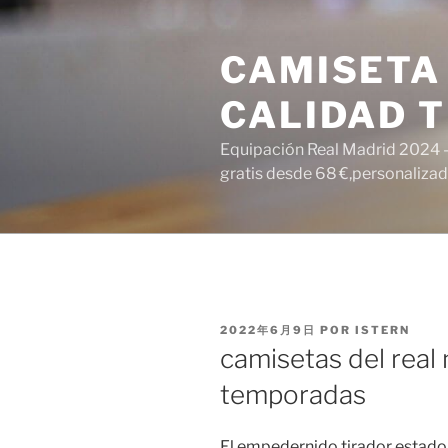
Saltar
al
CAMISETA
contenido
CALIDAD T
Equipación Real Madrid 2024 – 
gratis desde 68 €,personalizada
PUBLICADO
2022年6月9日
POR
ISTERN
EL
camisetas del real
temporadas
El empedernido tirador estado