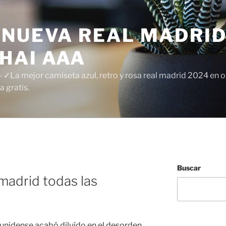
 NUEVA REAL MADRID
HAI AAA
✓La mejor camiseta azul, retro y rosa real madrid 2024 en of
 gratis.
Buscar
 madrid todas las
unidense acabó diluído en el desorden