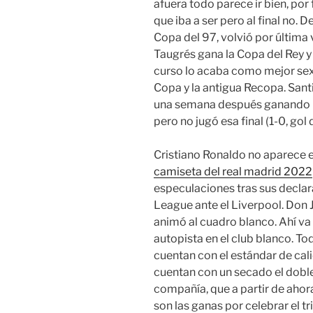
afuera todo parece ir bien, por f
que iba a ser pero al final no. 
Copa del 97, volvió por última v
Taugrés gana la Copa del Rey y v
curso lo acaba como mejor sext
Copa y la antigua Recopa. Sant
una semana después ganando la
pero no jugó esa final (1-0, gol 
Cristiano Ronaldo no aparece e
camiseta del real madrid 2022
especulaciones tras sus declar
League ante el Liverpool. Don Ju
animó al cuadro blanco. Ahí va 
autopista en el club blanco. T
cuentan con el estándar de cal
cuentan con un secado el dobl
compañía, que a partir de aho
son las ganas por celebrar el 