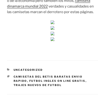
o de la economía pero también los mitos,
camiseta
dinamarca mundial 2022
verdades y casualidades en
las camisetas marcan el derrotero por estas páginas.
CATEGORÍAS
UNCATEGORIZED
ETIQUETAS
CAMISETAS DEL BETIS BARATAS ENVIO
RAPIDO
,
FUTBOL INGLES ON LINE GRATIS
,
TRAJES NUEVOS DE FUTBOL