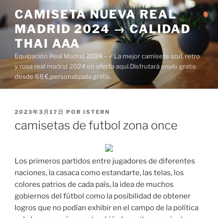
Saltar
CAMISETA NUEVA REAL
al
MADRID 2024 → CALIDAD
contenido
THAI AAA
Equipación Real Madrid 2024 – ✓La mejor camiseta azul, retro
y rosa real madrid 2024 en oferta aquí.Disfrutará envío gratis
desde 68 €,personalizada gratis.
PUBLICADO
2023年3月17日
POR
ISTERN
EL
camisetas de futbol zona once
Los primeros partidos entre jugadores de diferentes
naciones, la casaca como estandarte, las telas, los
colores patrios de cada país, la idea de muchos
gobiernos del fútbol como la posibilidad de obtener
logros que no podían exhibir en el campo de la política