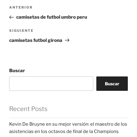
Navegación
Entrada
ANTERIOR
de
anterior:
camisetas de futbol umbro peru
entradas
Siguiente
SIGUIENTE
entrada
camisetas futbol girona
Buscar
Buscar
Recent Posts
Kevin De Bruyne en su mejor versión: el maestro de los
asistencias en los octavos de final de la Champions