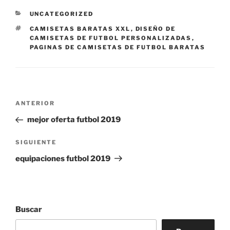
CATEGORÍAS
UNCATEGORIZED
ETIQUETAS
CAMISETAS BARATAS XXL
,
DISEÑO DE
CAMISETAS DE FUTBOL PERSONALIZADAS
,
PAGINAS DE CAMISETAS DE FUTBOL BARATAS
Navegación
Entrada
ANTERIOR
de
anterior:
mejor oferta futbol 2019
entradas
Siguiente
SIGUIENTE
entrada
equipaciones futbol 2019
Buscar