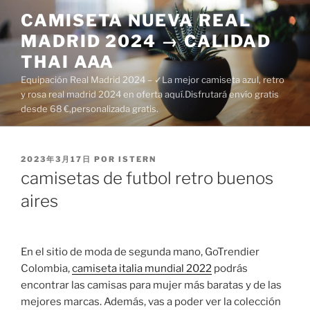
Saltar
CAMISETA NUEVA REAL
al
MADRID 2024 → CALIDAD
contenido
THAI AAA
Equipación Real Madrid 2024 – ✓La mejor camiseta azul, retro
y rosa real madrid 2024 en oferta aquí.Disfrutará envío gratis
desde 68 €,personalizada gratis.
PUBLICADO
2023年3月17日
POR
ISTERN
EL
camisetas de futbol retro buenos
aires
En el sitio de moda de segunda mano, GoTrendier
Colombia,
camiseta italia mundial 2022
podrás
encontrar las camisas para mujer más baratas y de las
mejores marcas. Además, vas a poder ver la colección