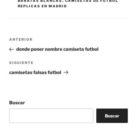
BARATAS BLANCAS
,
CAMISETAS DE FUTBOL
REPLICAS EN MADRID
Navegación
Entrada
ANTERIOR
de
anterior:
donde poner nombre camiseta futbol
entradas
Siguiente
SIGUIENTE
entrada
camisetas falsas futbol
Buscar
Buscar