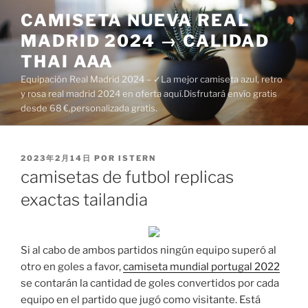
Saltar
CAMISETA NUEVA REAL
al
MADRID 2024 → CALIDAD
contenido
THAI AAA
Equipación Real Madrid 2024 – ✓La mejor camiseta azul, retro
y rosa real madrid 2024 en oferta aquí.Disfrutará envío gratis
desde 68 €,personalizada gratis.
PUBLICADO
2023年2月14日
POR
ISTERN
EL
camisetas de futbol replicas
exactas tailandia
Si al cabo de ambos partidos ningún equipo superó al
otro en goles a favor,
camiseta mundial portugal 2022
se contarán la cantidad de goles convertidos por cada
equipo en el partido que jugó como visitante. Está