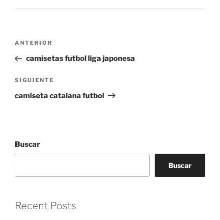
Navegación
Entrada
ANTERIOR
de
anterior:
camisetas futbol liga japonesa
entradas
Siguiente
SIGUIENTE
entrada
camiseta catalana futbol
Buscar
Buscar
Recent Posts