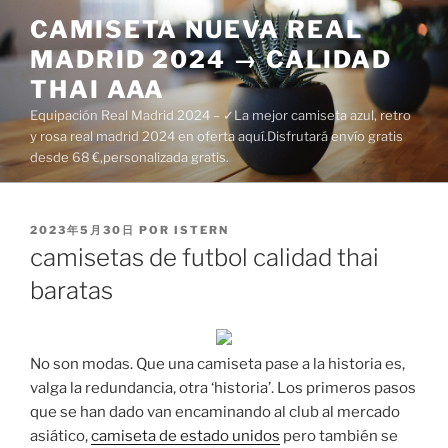
Saltar
CAMISETA NUEVA REAL
al
MADRID 2024 → CALIDAD
contenido
THAI AAA
Equipación Real Madrid 2024 – ✓La mejor camiseta azul, retro
y rosa real madrid 2024 en oferta aquí.Disfrutará envío gratis
desde 68 €,personalizada gratis.
PUBLICADO
2023年5月30日
POR
ISTERN
EL
camisetas de futbol calidad thai
baratas
No son modas. Que una camiseta pase a la historia es,
valga la redundancia, otra ‘historia’. Los primeros pasos
que se han dado van encaminando al club al mercado
asiático,
camiseta de estado unidos
pero también se