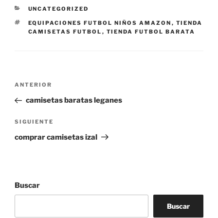
CATEGORÍAS
UNCATEGORIZED
ETIQUETAS
EQUIPACIONES FUTBOL NIÑOS AMAZON
,
TIENDA
CAMISETAS FUTBOL
,
TIENDA FUTBOL BARATA
Navegación
Entrada
ANTERIOR
de
anterior:
camisetas baratas leganes
entradas
Siguiente
SIGUIENTE
entrada
comprar camisetas izal
Buscar
Buscar