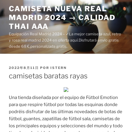
Saltar
CAMISETA NUEVA REAL
al
MADRID 2024 → CALIDAD
contenido
THAI AAA
Equipación Real Madrid 2024 – ✓La mejor camiseta azul, retro
y rosa real madrid 2024 en oferta aquí.Disfrutará envío gratis
desde 68 €,personalizada gratis.
PUBLICADO
2022年8月11日
POR
ISTERN
EL
camisetas baratas rayas
Una tienda diseñada por el equipo de Fútbol Emotion
para que respire fútbol por todas las esquinas donde
podréis disfrutar de las últimas novedades de botas de
fútbol, guantes, zapatillas de fútbol sala, camisetas de
los principales equipos y selecciones del mundo y todo