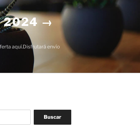
 2024 →
erta aquí.Disfrutará envío
Buscar