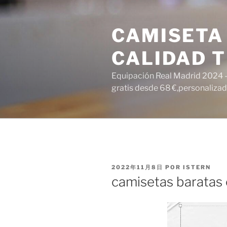
Saltar
al
CAMISETA
contenido
CALIDAD T
Equipación Real Madrid 2024 – 
gratis desde 68 €,personalizada
PUBLICADO
2022年11月8日
POR
ISTERN
EL
camisetas baratas o