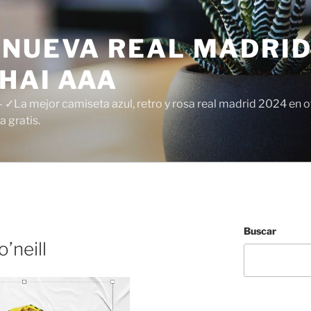
 NUEVA REAL MADRID
HAI AAA
✓La mejor camiseta azul, retro y rosa real madrid 2024 en of
 gratis.
Buscar
’neill