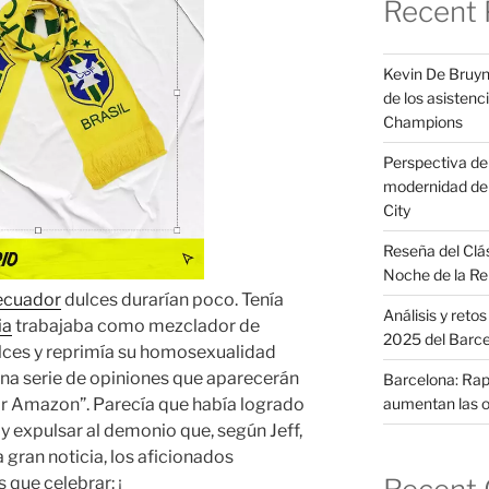
Recent 
Kevin De Bruyn
de los asistenci
Champions
Perspectiva del 
modernidad de 
City
Reseña del Clá
Noche de la Re
ecuador
dulces durarían poco. Tenía
Análisis y reto
ia
trabajaba como mezclador de
2025 del Barc
ulces y reprimía su homosexualidad
una serie de opiniones que aparecerán
Barcelona: Raph
aumentan las o
r Amazon”. Parecía que había logrado
e y expulsar al demonio que, según Jeff,
 gran noticia, los aficionados
 que celebrar: ¡