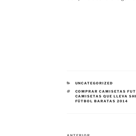
CATEGORÍAS
UNCATEGORIZED
ETIQUETAS
COMPRAR CAMISETAS FU
CAMISETAS QUE LLEVA S
FÚTBOL BARATAS 2014
Navegación
ANTERIOR