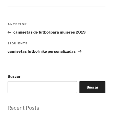
Navegación
Entrada
ANTERIOR
de
anterior:
camisetas de futbol para mujeres 2019
entradas
Siguiente
SIGUIENTE
entrada
camisetas futbol nike personalizadas
Buscar
Buscar
Recent Posts