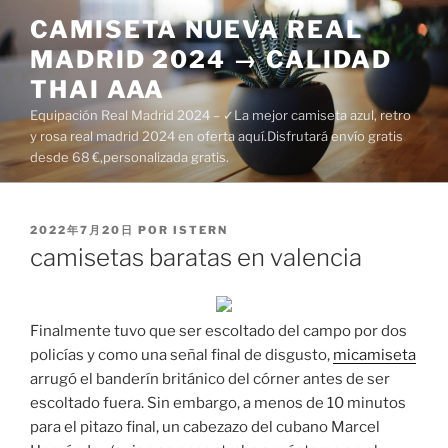
Saltar
CAMISETA NUEVA REAL
al
MADRID 2024 → CALIDAD
contenido
THAI AAA
Equipación Real Madrid 2024 – ✓La mejor camiseta azul, retro
y rosa real madrid 2024 en oferta aquí.Disfrutará envío gratis
desde 68 €,personalizada gratis.
PUBLICADO
2022年7月20日
POR
ISTERN
EL
camisetas baratas en valencia
Finalmente tuvo que ser escoltado del campo por dos
policías y como una señal final de disgusto,
micamiseta
arrugó el banderín británico del córner antes de ser
escoltado fuera. Sin embargo, a menos de 10 minutos
para el pitazo final, un cabezazo del cubano Marcel