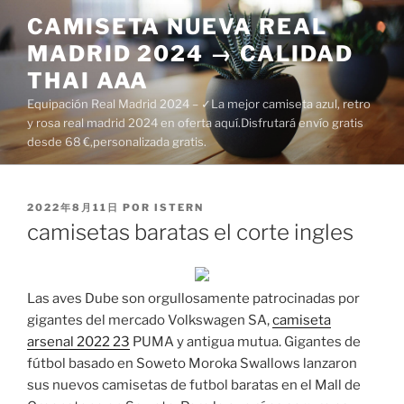
Saltar
CAMISETA NUEVA REAL
al
MADRID 2024 → CALIDAD
contenido
THAI AAA
Equipación Real Madrid 2024 – ✓La mejor camiseta azul, retro
y rosa real madrid 2024 en oferta aquí.Disfrutará envío gratis
desde 68 €,personalizada gratis.
PUBLICADO
2022年8月11日
POR
ISTERN
EL
camisetas baratas el corte ingles
Las aves Dube son orgullosamente patrocinadas por
gigantes del mercado Volkswagen SA,
camiseta
arsenal 2022 23
PUMA y antigua mutua. Gigantes de
fútbol basado en Soweto Moroka Swallows lanzaron
sus nuevos camisetas de futbol baratas en el Mall de