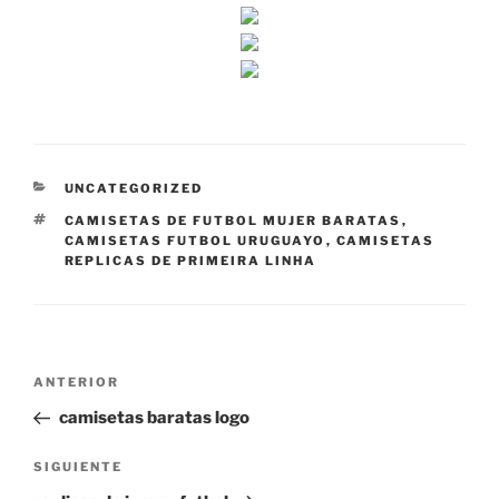
CATEGORÍAS
UNCATEGORIZED
ETIQUETAS
CAMISETAS DE FUTBOL MUJER BARATAS
,
CAMISETAS FUTBOL URUGUAYO
,
CAMISETAS
REPLICAS DE PRIMEIRA LINHA
Navegación
Entrada
ANTERIOR
de
anterior:
camisetas baratas logo
entradas
Siguiente
SIGUIENTE
entrada