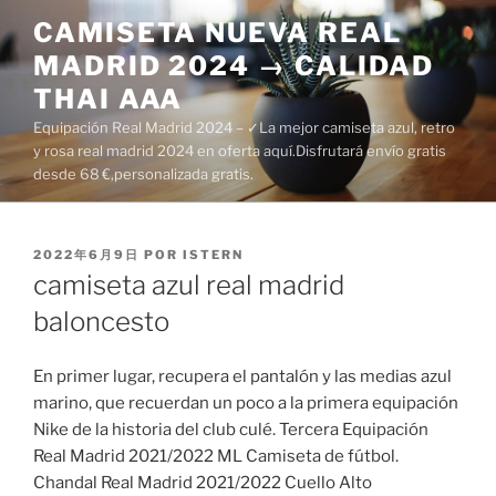
Saltar
CAMISETA NUEVA REAL
al
MADRID 2024 → CALIDAD
contenido
THAI AAA
Equipación Real Madrid 2024 – ✓La mejor camiseta azul, retro
y rosa real madrid 2024 en oferta aquí.Disfrutará envío gratis
desde 68 €,personalizada gratis.
PUBLICADO
2022年6月9日
POR
ISTERN
EL
camiseta azul real madrid
baloncesto
En primer lugar, recupera el pantalón y las medias azul
marino, que recuerdan un poco a la primera equipación
Nike de la historia del club culé. Tercera Equipación
Real Madrid 2021/2022 ML Camiseta de fútbol.
Chandal Real Madrid 2021/2022 Cuello Alto