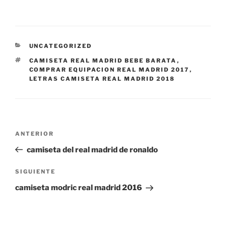
CATEGORÍAS
UNCATEGORIZED
ETIQUETAS
CAMISETA REAL MADRID BEBE BARATA
,
COMPRAR EQUIPACION REAL MADRID 2017
,
LETRAS CAMISETA REAL MADRID 2018
Navegación
Entrada
ANTERIOR
de
anterior:
camiseta del real madrid de ronaldo
entradas
Siguiente
SIGUIENTE
entrada
camiseta modric real madrid 2016