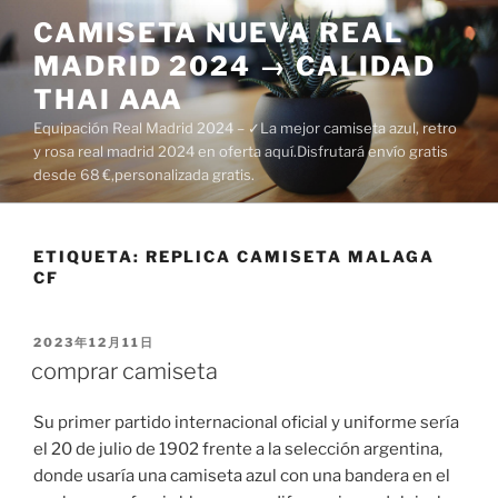
Saltar
CAMISETA NUEVA REAL
al
MADRID 2024 → CALIDAD
contenido
THAI AAA
Equipación Real Madrid 2024 – ✓La mejor camiseta azul, retro
y rosa real madrid 2024 en oferta aquí.Disfrutará envío gratis
desde 68 €,personalizada gratis.
ETIQUETA:
REPLICA CAMISETA MALAGA
CF
PUBLICADO
2023年12月11日
EL
comprar camiseta
Su primer partido internacional oficial y uniforme sería
el 20 de julio de 1902 frente a la selección argentina,
donde usaría una camiseta azul con una bandera en el