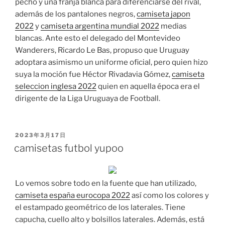
pecho y una franja blanca para diferenciarse del rival,
además de los pantalones negros,
camiseta japon
2022
y
camiseta argentina mundial 2022
medias
blancas. Ante esto el delegado del Montevideo
Wanderers, Ricardo Le Bas, propuso que Uruguay
adoptara asimismo un uniforme oficial, pero quien hizo
suya la moción fue Héctor Rivadavia Gómez,
camiseta
seleccion inglesa 2022
quien en aquella época era el
dirigente de la Liga Uruguaya de Football.
PUBLICADO
2023年3月17日
EL
camisetas futbol yupoo
Lo vemos sobre todo en la fuente que han utilizado,
camiseta españa eurocopa 2022
así como los colores y
el estampado geométrico de los laterales. Tiene
capucha, cuello alto y bolsillos laterales. Además, está